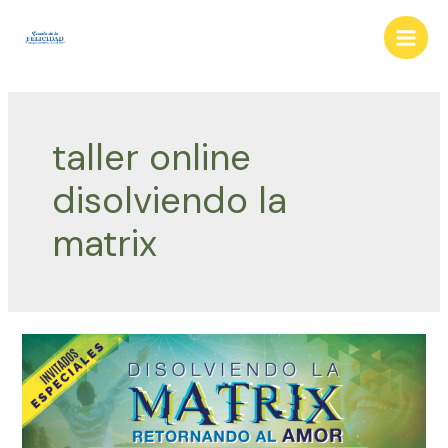
Ir
al
Main
contenido
Men
taller online
disolviendo la
matrix