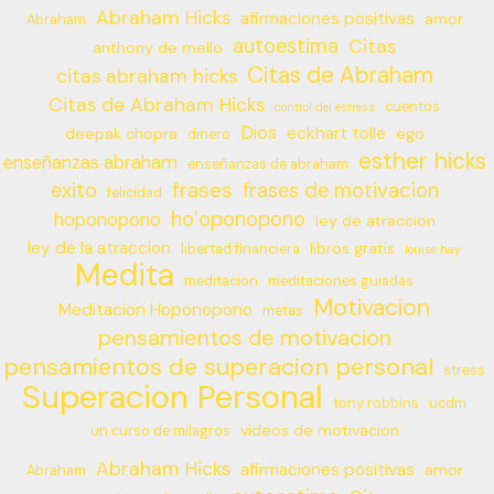
Abraham Hicks
afirmaciones positivas
amor
Abraham
autoestima
Citas
anthony de mello
Citas de Abraham
citas abraham hicks
Citas de Abraham Hicks
cuentos
control del estress
Dios
eckhart tolle
deepak chopra
ego
dinero
esther hicks
enseñanzas abraham
enseñanzas de abraham
frases
exito
frases de motivacion
felicidad
ho’oponopono
hoponopono
ley de atraccion
ley de la atraccion
libros gratis
libertad financiera
louise hay
Medita
meditacion
meditaciones guiadas
Motivacion
Meditacion Hoponopono
metas
pensamientos de motivacion
pensamientos de superacion personal
stress
Superacion Personal
tony robbins
ucdm
videos de motivacion
un curso de milagros
Abraham Hicks
afirmaciones positivas
amor
Abraham