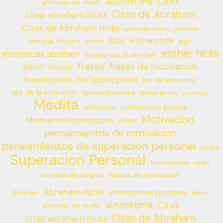
autoestima
Citas
anthony de mello
Citas de Abraham
citas abraham hicks
Citas de Abraham Hicks
cuentos
control del estress
Dios
eckhart tolle
deepak chopra
ego
dinero
esther hicks
enseñanzas abraham
enseñanzas de abraham
frases
exito
frases de motivacion
felicidad
ho’oponopono
hoponopono
ley de atraccion
ley de la atraccion
libros gratis
libertad financiera
louise hay
Medita
meditacion
meditaciones guiadas
Motivacion
Meditacion Hoponopono
metas
pensamientos de motivacion
pensamientos de superacion personal
stress
Superacion Personal
tony robbins
ucdm
videos de motivacion
un curso de milagros
Abraham Hicks
afirmaciones positivas
amor
Abraham
autoestima
Citas
anthony de mello
Citas de Abraham
citas abraham hicks