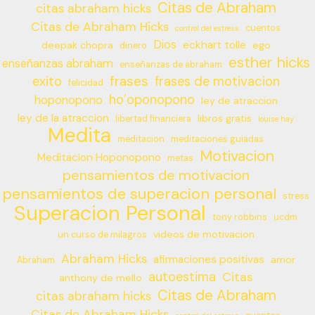
Citas de Abraham
citas abraham hicks
Citas de Abraham Hicks
cuentos
control del estress
Dios
eckhart tolle
deepak chopra
ego
dinero
esther hicks
enseñanzas abraham
enseñanzas de abraham
frases
exito
frases de motivacion
felicidad
ho’oponopono
hoponopono
ley de atraccion
ley de la atraccion
libros gratis
libertad financiera
louise hay
Medita
meditacion
meditaciones guiadas
Motivacion
Meditacion Hoponopono
metas
pensamientos de motivacion
pensamientos de superacion personal
stress
Superacion Personal
tony robbins
ucdm
videos de motivacion
un curso de milagros
Abraham Hicks
afirmaciones positivas
amor
Abraham
autoestima
Citas
anthony de mello
Citas de Abraham
citas abraham hicks
Citas de Abraham Hicks