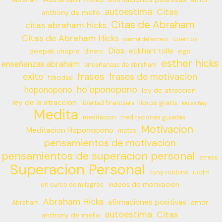
Abraham
autoestima
Citas
anthony de mello
Citas de Abraham
citas abraham hicks
Citas de Abraham Hicks
cuentos
control del estress
Dios
eckhart tolle
deepak chopra
ego
dinero
esther hicks
enseñanzas abraham
enseñanzas de abraham
frases
exito
frases de motivacion
felicidad
ho’oponopono
hoponopono
ley de atraccion
ley de la atraccion
libros gratis
libertad financiera
louise hay
Medita
meditacion
meditaciones guiadas
Motivacion
Meditacion Hoponopono
metas
pensamientos de motivacion
pensamientos de superacion personal
stress
Superacion Personal
tony robbins
ucdm
videos de motivacion
un curso de milagros
Abraham Hicks
afirmaciones positivas
amor
Abraham
autoestima
Citas
anthony de mello