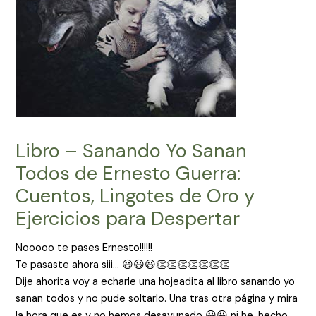
Libro – Sanando Yo Sanan
Todos de Ernesto Guerra:
Cuentos, Lingotes de Oro y
Ejercicios para Despertar
Nooooo te pases Ernesto!!!!!!
Te pasaste ahora siii… 😃😃😃👏👏👏👏👏👏👏
Dije ahorita voy a echarle una hojeadita al libro sanando yo
sanan todos y no pude soltarlo. Una tras otra página y mira
la hora que es y no hemos desayunado 😀😀 ni he, hecho