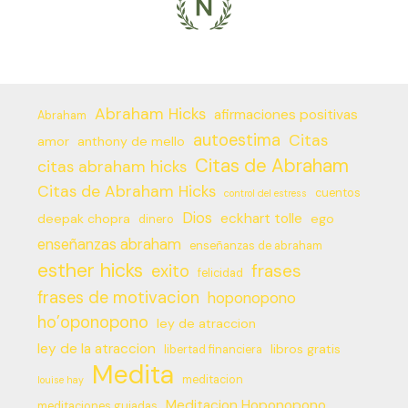
Abraham Hicks
afirmaciones positivas
Abraham
autoestima
Citas
amor
anthony de mello
Citas de Abraham
citas abraham hicks
Citas de Abraham Hicks
cuentos
control del estress
Dios
eckhart tolle
deepak chopra
ego
dinero
enseñanzas abraham
enseñanzas de abraham
esther hicks
frases
exito
felicidad
frases de motivacion
hoponopono
ho’oponopono
ley de atraccion
ley de la atraccion
libros gratis
libertad financiera
Medita
meditacion
louise hay
Meditacion Hoponopono
meditaciones guiadas