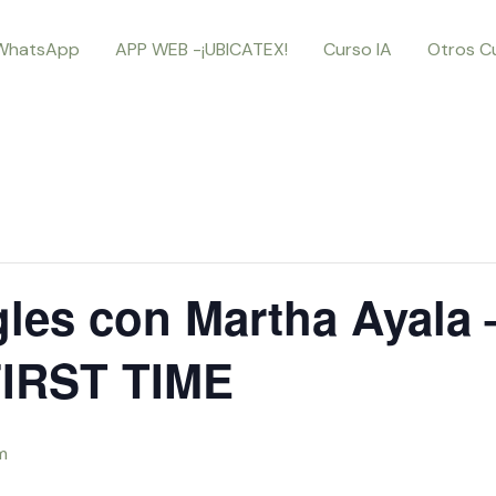
WhatsApp
APP WEB -¡UBICATEX!
Curso IA
Otros C
ngles con Martha Ayala
IRST TIME
m