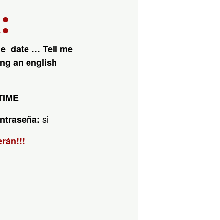
:
ine date …
Tell me
ing an english
 TIME
si
ntraseña:
rán!!!