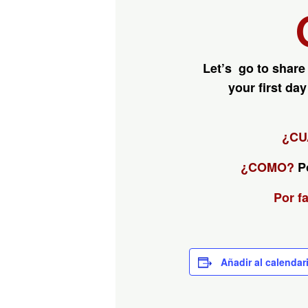
Let’s go to share
your first da
¿CU
¿COMO?
P
Por f
Añadir al calendar