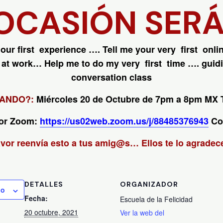
OCASIÓN SERÁ
 our first experience ….
Tell me your very first onl
y at work…
Help me to do my very first time …. guid
conversation class
ANDO?:
Miércoles 20 de Octubre de 7pm a 8pm MX
or Zoom:
https://us02web.zoom.us/j/88485376943
Co
avor reenvía esto a tus amig@s… Ellos te lo agradece
DETALLES
ORGANIZADOR
io
Fecha:
Escuela de la Felicidad
20 octubre, 2021
Ver la web del