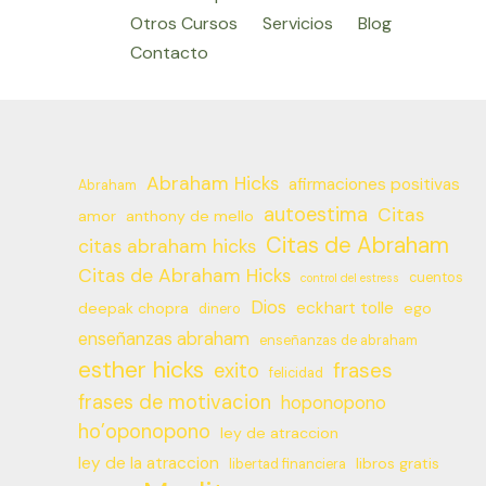
Otros Cursos
Servicios
Blog
Contacto
Abraham Hicks
afirmaciones positivas
Abraham
autoestima
Citas
amor
anthony de mello
Citas de Abraham
citas abraham hicks
Citas de Abraham Hicks
cuentos
control del estress
Dios
eckhart tolle
deepak chopra
ego
dinero
enseñanzas abraham
enseñanzas de abraham
esther hicks
frases
exito
felicidad
frases de motivacion
hoponopono
ho’oponopono
ley de atraccion
ley de la atraccion
libros gratis
libertad financiera