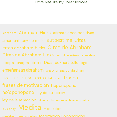
Love Nature by Tyler Moore
Abraham Hicks
afirmaciones positivas
Abraham
autoestima
Citas
amor
anthony de mello
Citas de Abraham
citas abraham hicks
Citas de Abraham Hicks
cuentos
control del estress
Dios
eckhart tolle
deepak chopra
ego
dinero
enseñanzas abraham
enseñanzas de abraham
esther hicks
frases
exito
felicidad
frases de motivacion
hoponopono
ho’oponopono
ley de atraccion
ley de la atraccion
libros gratis
libertad financiera
Medita
meditacion
louise hay
Meditacion Hoponopono
meditaciones guiadas