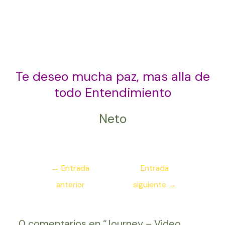
Te deseo mucha paz, mas alla de
todo Entendimiento
Neto
Navegación
←
Entrada
Entrada
de
anterior
siguiente
→
entradas
0 comentarios en “Journey – Video