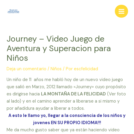
Ir
al
Main
contenido
Men
Journey – Video Juego de
Aventura y Superacion para
Niños
Deja un comentario
/
Niños
/ Por
escfelicidad
Un niño de 11 años me habló hoy de un nuevo video juego
que salió en Marzo, 2012 llamado «Journey» cuyo propósito
es dirigirse hacia
LA MONTAÑA DE LA FELICIDAD
(Ver foto
al lado) y en el camino aprender a liberarse a si mismo y
por añadidura ayudar a liberar a todos.
A esto le llamo yo, llegar a la consciencia de los niños y
jovenes EN SU PROPIO IDIOMA!!!
Me da mucho gusto saber que ya están haciendo video