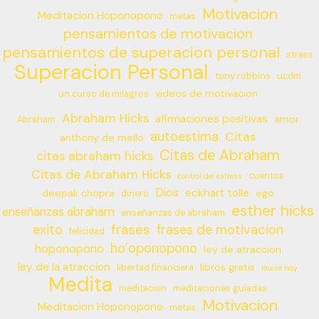
Motivacion
Meditacion Hoponopono
metas
pensamientos de motivacion
pensamientos de superacion personal
stress
Superacion Personal
tony robbins
ucdm
videos de motivacion
un curso de milagros
Abraham Hicks
afirmaciones positivas
amor
Abraham
autoestima
Citas
anthony de mello
Citas de Abraham
citas abraham hicks
Citas de Abraham Hicks
cuentos
control del estress
Dios
eckhart tolle
deepak chopra
ego
dinero
esther hicks
enseñanzas abraham
enseñanzas de abraham
frases
exito
frases de motivacion
felicidad
ho’oponopono
hoponopono
ley de atraccion
ley de la atraccion
libros gratis
libertad financiera
louise hay
Medita
meditacion
meditaciones guiadas
Motivacion
Meditacion Hoponopono
metas