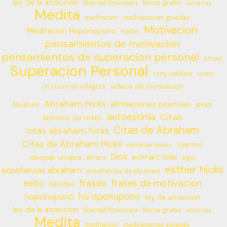
ley de la atraccion
libros gratis
libertad financiera
louise hay
Medita
meditacion
meditaciones guiadas
Motivacion
Meditacion Hoponopono
metas
pensamientos de motivacion
pensamientos de superacion personal
stress
Superacion Personal
tony robbins
ucdm
videos de motivacion
un curso de milagros
Abraham Hicks
afirmaciones positivas
amor
Abraham
autoestima
Citas
anthony de mello
Citas de Abraham
citas abraham hicks
Citas de Abraham Hicks
cuentos
control del estress
Dios
eckhart tolle
deepak chopra
ego
dinero
esther hicks
enseñanzas abraham
enseñanzas de abraham
frases
exito
frases de motivacion
felicidad
ho’oponopono
hoponopono
ley de atraccion
ley de la atraccion
libros gratis
libertad financiera
louise hay
Medita
meditacion
meditaciones guiadas