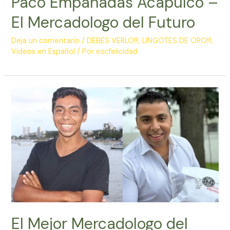
Paco Empanadas Acapulco –
El Mercadologo del Futuro
Deja un comentario
/
DEBES VERLO!!!
,
LINGOTES DE ORO!!!
,
Videos en Español
/ Por
escfelicidad
El Mejor Mercadologo del