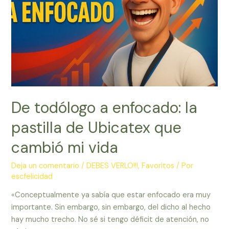
de
la
Luz
del
Mundo
De todólogo a enfocado: la
pastilla de Ubicatex que
cambió mi vida
Deja un comentario
/
DEBES VERLO!!!
,
Favoritos
/ Por
escfelicidad
«Conceptualmente ya sabía que estar enfocado era muy
importante. Sin embargo, sin embargo, del dicho al hecho
hay mucho trecho. No sé si tengo déficit de atención, no