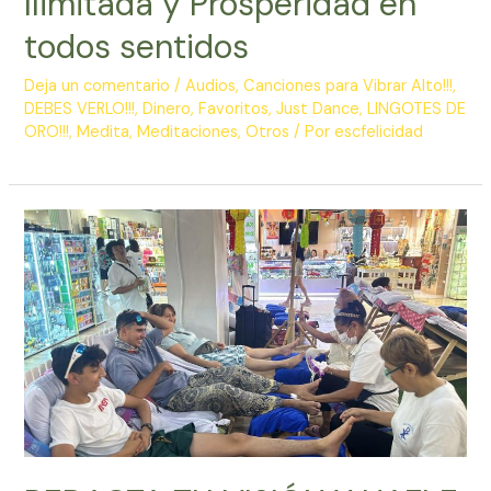
Ilimitada y Prosperidad en
todos sentidos
Deja un comentario
/
Audios
,
Canciones para Vibrar Alto!!!
,
DEBES VERLO!!!
,
Dinero
,
Favoritos
,
Just Dance
,
LINGOTES DE
ORO!!!
,
Medita
,
Meditaciones
,
Otros
/ Por
escfelicidad