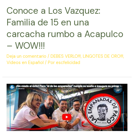
Conoce a Los Vazquez:
Familia de 15 en una
carcacha rumbo a Acapulco
– WOW!!!
Deja un comentario
/
DEBES VERLO!!!
,
LINGOTES DE ORO!!!
,
Videos en Español
/ Por
escfelicidad