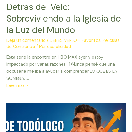
Detras del Velo:
Sobreviviendo a la Iglesia de
la Luz del Mundo
Deja un comentario
/
DEBES VERLO!!!
,
Favoritos
,
Peliculas
de Conciencia
/ Por
escfelicidad
Esta serie la encontré en HBO MAX ayer y estoy
impactado por varias razones: 1)Nunca pensé que una
docuserie me iba a ayudar a comprender LO QUE ES LA
SOMBRA. …
Detras
Leer más »
del
Velo:
Sobreviviendo
a
la
Iglesia