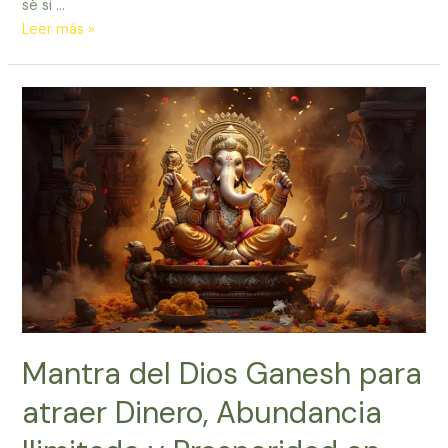
sé si …
De
Leer más »
todólogo
a
enfocado:
la
pastilla
de
Ubicatex
que
cambió
mi
vida
Mantra del Dios Ganesh para
atraer Dinero, Abundancia