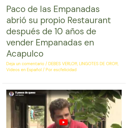
Paco de las Empanadas
abrió su propio Restaurant
después de 10 años de
vender Empanadas en
Acapulco
Deja un comentario
/
DEBES VERLO!!!
,
LINGOTES DE ORO!!!
,
Videos en Español
/ Por
escfelicidad