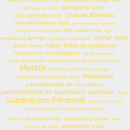
Abraham Hicks
afirmaciones positivas
amor
Abraham
autoestima
Citas
anthony de mello
Citas de Abraham
citas abraham hicks
Citas de Abraham Hicks
cuentos
control del estress
Dios
eckhart tolle
deepak chopra
ego
dinero
esther hicks
enseñanzas abraham
enseñanzas de abraham
frases
exito
frases de motivacion
felicidad
ho’oponopono
hoponopono
ley de atraccion
ley de la atraccion
libros gratis
libertad financiera
louise hay
Medita
meditacion
meditaciones guiadas
Motivacion
Meditacion Hoponopono
metas
pensamientos de motivacion
pensamientos de superacion personal
stress
Superacion Personal
tony robbins
ucdm
videos de motivacion
un curso de milagros
Abraham Hicks
afirmaciones positivas
amor
Abraham
autoestima
Citas
anthony de mello