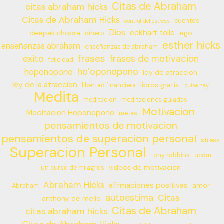
Citas de Abraham
citas abraham hicks
Citas de Abraham Hicks
cuentos
control del estress
Dios
eckhart tolle
deepak chopra
ego
dinero
esther hicks
enseñanzas abraham
enseñanzas de abraham
frases
exito
frases de motivacion
felicidad
ho’oponopono
hoponopono
ley de atraccion
ley de la atraccion
libros gratis
libertad financiera
louise hay
Medita
meditacion
meditaciones guiadas
Motivacion
Meditacion Hoponopono
metas
pensamientos de motivacion
pensamientos de superacion personal
stress
Superacion Personal
tony robbins
ucdm
videos de motivacion
un curso de milagros
Abraham Hicks
afirmaciones positivas
amor
Abraham
autoestima
Citas
anthony de mello
Citas de Abraham
citas abraham hicks