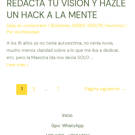
REDACTA TU VISIÓN Y HAZLE
UN HACK A LA MENTE
Deja un comentario
/
Boletines
,
DEBES VERLO!!!
,
Favoritos
/
Por
escfelicidad
A los 16 años yo no tenía autoestima, no tenía novia,
mucho menos claridad sobre a lo que me iba a dedicar,
etc. pero la Maestra Ida nos decía SOLO …
REDACTA
Leer más »
TU
VISIÓN
Y
Paginación
1
2
…
7
Página siguiente
→
HAZLE
de
UN
entradas
HACK
A
Inicio
LA
Gpo. WhatsApp
MENTE