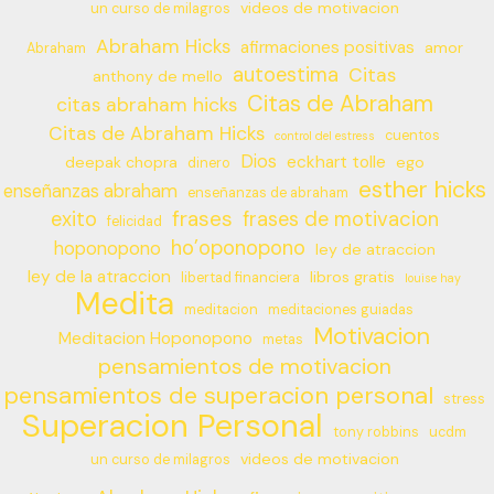
videos de motivacion
un curso de milagros
Abraham Hicks
afirmaciones positivas
amor
Abraham
autoestima
Citas
anthony de mello
Citas de Abraham
citas abraham hicks
Citas de Abraham Hicks
cuentos
control del estress
Dios
eckhart tolle
deepak chopra
ego
dinero
esther hicks
enseñanzas abraham
enseñanzas de abraham
frases
exito
frases de motivacion
felicidad
ho’oponopono
hoponopono
ley de atraccion
ley de la atraccion
libros gratis
libertad financiera
louise hay
Medita
meditacion
meditaciones guiadas
Motivacion
Meditacion Hoponopono
metas
pensamientos de motivacion
pensamientos de superacion personal
stress
Superacion Personal
tony robbins
ucdm
videos de motivacion
un curso de milagros