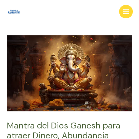
Ir
al
Main
contenido
Men
Mantra del Dios Ganesh para
atraer Dinero, Abundancia