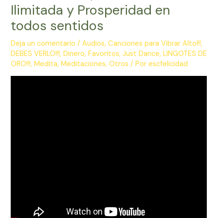
Ilimitada y Prosperidad en
todos sentidos
Deja un comentario
/
Audios
,
Canciones para Vibrar Alto!!!
,
DEBES VERLO!!!
,
Dinero
,
Favoritos
,
Just Dance
,
LINGOTES DE
ORO!!!
,
Medita
,
Meditaciones
,
Otros
/ Por
escfelicidad