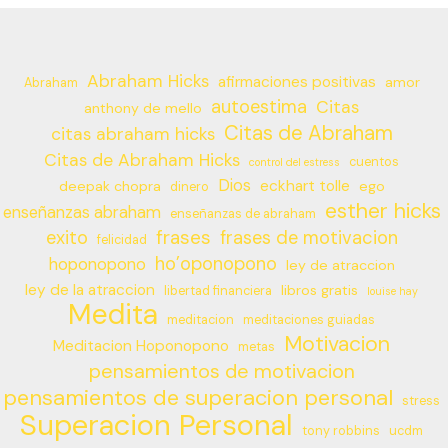
Abraham Hicks
afirmaciones positivas
amor
Abraham
autoestima
Citas
anthony de mello
Citas de Abraham
citas abraham hicks
Citas de Abraham Hicks
cuentos
control del estress
Dios
eckhart tolle
deepak chopra
ego
dinero
esther hicks
enseñanzas abraham
enseñanzas de abraham
frases
exito
frases de motivacion
felicidad
ho’oponopono
hoponopono
ley de atraccion
ley de la atraccion
libros gratis
libertad financiera
louise hay
Medita
meditacion
meditaciones guiadas
Motivacion
Meditacion Hoponopono
metas
pensamientos de motivacion
pensamientos de superacion personal
stress
Superacion Personal
tony robbins
ucdm