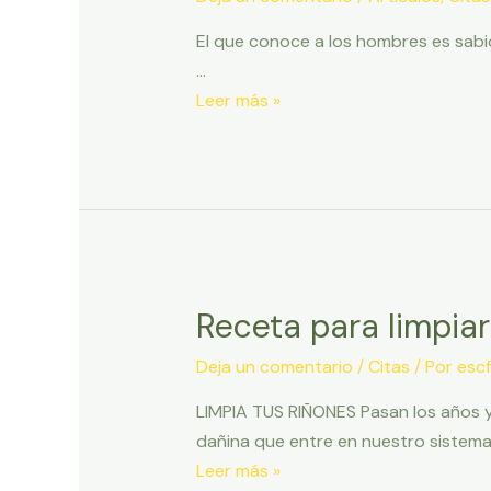
El que conoce a los hombres es sabio,
…
Virtud
Leer más »
–
Extraido
del
libro
del
Tao
Te
Receta para limpiar
King
Deja un comentario
/
Citas
/ Por
escf
LIMPIA TUS RIÑONES Pasan los años y 
dañina que entre en nuestro sistema
Receta
Leer más »