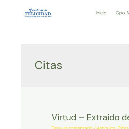
Ir
Inicio
Gpo. 
al
contenido
Citas
Virtud – Extraido de
Deja un comentario
/
Articulos
,
Citas