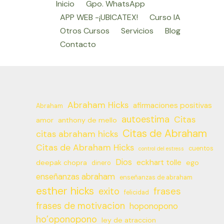
Inicio
Gpo. WhatsApp
palabra,
APP WEB -¡UBICATEX!
Curso IA
la
Otros Cursos
Servicios
Blog
mentalidad
Contacto
y
la
fisiologia
Abraham Hicks
afirmaciones positivas
Abraham
autoestima
Citas
amor
anthony de mello
Citas de Abraham
citas abraham hicks
Citas de Abraham Hicks
cuentos
control del estress
Dios
eckhart tolle
deepak chopra
ego
dinero
enseñanzas abraham
enseñanzas de abraham
esther hicks
frases
exito
felicidad
frases de motivacion
hoponopono
ho’oponopono
ley de atraccion