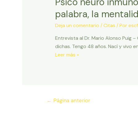
Psico neuro inmuno 
Verdad
palabra, la mentalid
Incomoda
de
Deja un comentario
/
Citas
/ Por
escf
Al
Entrevista al Dr. Mario Alonso Puig 
Gore
dichas. Tengo 48 años. Nací y vivo e
y
Psico
Leer más »
Home
neuro
inmuno
biologia
–
La
Paginación
←
Página anterior
Relacion
de
entre
entradas
el
pensamiento,
la