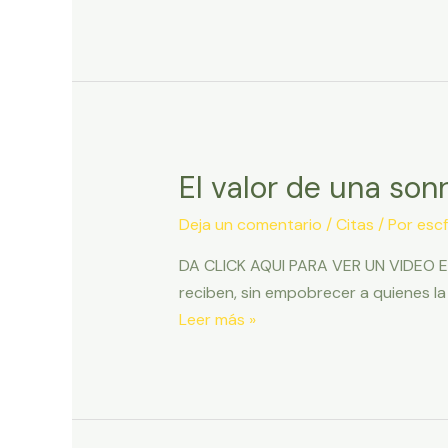
para
limpiar
tus
riñones
con
perejil
El valor de una sonr
Deja un comentario
/
Citas
/ Por
escf
DA CLICK AQUI PARA VER UN VIDEO E
reciben, sin empobrecer a quienes la
El
Leer más »
valor
de
una
sonrisa