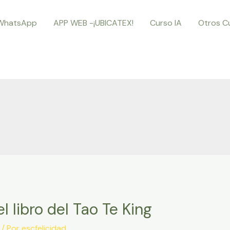
WhatsApp
APP WEB -¡UBICATEX!
Curso IA
Otros C
l libro del Tao Te King
/ Por
escfelicidad