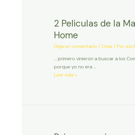
–
El
reir
2 Peliculas de la M
tiene
Home
muchos
beneficios
Deja un comentario
/
Citas
/ Por
escf
para
… primero vinieron a buscar a los Co
la
porque yo no era …
salud
2
Leer más »
Peliculas
de
la
Madre
Tierra
–
Una