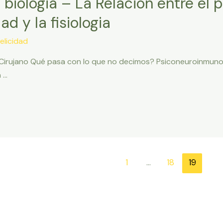
biologia – La Relacion entre el 
ad y la fisiologia
elicidad
– Cirujano Qué pasa con lo que no decimos? Psiconeuroinmunob
n …
1
…
18
19