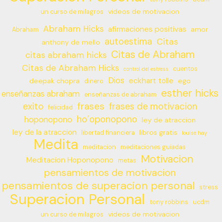
videos de motivacion
un curso de milagros
Abraham Hicks
afirmaciones positivas
amor
Abraham
autoestima
Citas
anthony de mello
Citas de Abraham
citas abraham hicks
Citas de Abraham Hicks
cuentos
control del estress
Dios
eckhart tolle
deepak chopra
ego
dinero
esther hicks
enseñanzas abraham
enseñanzas de abraham
frases
exito
frases de motivacion
felicidad
ho’oponopono
hoponopono
ley de atraccion
ley de la atraccion
libros gratis
libertad financiera
louise hay
Medita
meditacion
meditaciones guiadas
Motivacion
Meditacion Hoponopono
metas
pensamientos de motivacion
pensamientos de superacion personal
stress
Superacion Personal
tony robbins
ucdm
videos de motivacion
un curso de milagros