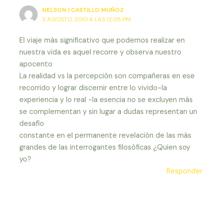
NELSON I CASTILLO MUÑOZ
3 AGOSTO, 2010 A LAS 12:05 PM
El viaje màs significativo que podemos realizar en
nuestra vida es aquel recorre y observa nuestro
apocento
La realidad vs la percepciòn son compañeras en ese
recorrido y lograr discernir entre lo vivido-la
experiencia y lo real -la esencia no se excluyen màs
se complementan y sin lugar a dudas representan un
desafìo
constante en el permanente revelaciòn de las màs
grandes de las interrogantes filosòficas ¿Quien soy
yo?
Responder