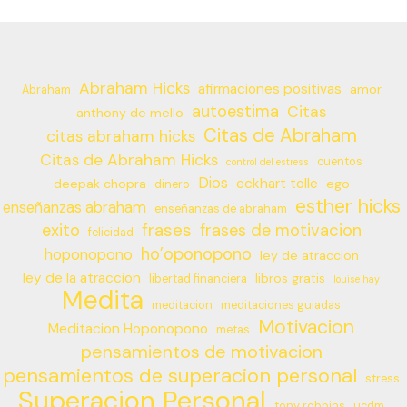
Abraham Hicks
afirmaciones positivas
amor
Abraham
autoestima
Citas
anthony de mello
Citas de Abraham
citas abraham hicks
Citas de Abraham Hicks
cuentos
control del estress
Dios
eckhart tolle
deepak chopra
ego
dinero
esther hicks
enseñanzas abraham
enseñanzas de abraham
frases
exito
frases de motivacion
felicidad
ho’oponopono
hoponopono
ley de atraccion
ley de la atraccion
libros gratis
libertad financiera
louise hay
Medita
meditacion
meditaciones guiadas
Motivacion
Meditacion Hoponopono
metas
pensamientos de motivacion
pensamientos de superacion personal
stress
Superacion Personal
tony robbins
ucdm