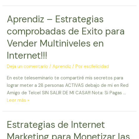
–
El
Aprendiz – Estrategias
Secreto
detrás
comprobadas de Exito para
de
El
Vender Multiniveles en
Secreto:
Internet!!!
Aprende
a
Deja un comentario
/
Aprendiz
/ Por
escfelicidad
Manifestar
tus
En este teleseminario te compartiré mis secretos para
Deseos
lograr meter a 28 personas ACTIVAS debajo de mi en Red
al
Amigo de Telcel SIN SALIR DE MI CASA!!! Nota: Si Pagas …
Vibrar
Aprendiz
Leer más »
ALTO!!!
–
Estrategias
Estrategias de Internet
comprobadas
de
Marketing para Monetizar las
Exito