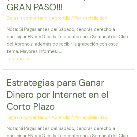
de
GRAN PASO!!!
Competencia
con
Deja un comentario
/
Aprendiz
/ Por
escfelicidad
La
Nota: Si Pagas antes del Sábado, tendrás derecho a
Estrategia
participar EN VIVO en la Teleconferencia Semanal del Club
del
del Aprendiz, además de recibir la grabación con este
Oceano
tema. Mayores informes: …
Azul
Metas
Leer más »
–
Ponerlas
Estrategias para Ganar
por
escrito
Dinero por Internet en el
y
llevar
Corto Plazo
a
cabo
Deja un comentario
/
Aprendiz
/ Por
escfelicidad
un
Nota: Si Pagas antes del Sábado, tendrás derecho a
plan
participar EN VIVO en la Teleconferencia Semanal del Club