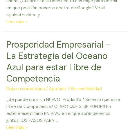
ahora: ¿Cuantos Fans tienes en tu Fan Page para decidir
Web
en que posición ponerte dentro de Google? Ve el
siguiente video y …
Aprendiz
Leer más »
–
9
Prosperidad Empresarial –
Pasos
para
La Estrategia del Oceano
tener
mas
Azul para estar Libre de
de
Competencia
26,000
Fans
Deja un comentario
/
Aprendiz
/ Por
escfelicidad
en
Facebook
¿Se puede crear un NUEVO Producto / Servicio que este
Libre de Competencia? CLARO QUE SI SE PUEDE!!! En
esteTeleseminario EN VIVO en el que aprenderemos
juntos LOS PASOS PARA …
Prosperidad
Leer más »