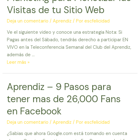
para
Visitas de tu Sitio Web
Vender
Multiniveles
Deja un comentario
/
Aprendiz
/ Por
escfelicidad
en
Ve el siguiente video y conoce una estrategia Nota: Si
Internet!!!
Pagas antes del Sábado, tendrás derecho a participar EN
VIVO en la Teleconferencia Semanal del Club del Aprendiz,
además de …
Estrategias
Leer más »
de
Internet
Aprendiz – 9 Pasos para
Marketing
para
tener mas de 26,000 Fans
Monetizar
las
en Facebook
Visitas
de
Deja un comentario
/
Aprendiz
/ Por
escfelicidad
tu
¿Sabias que ahora Google.com está tomando en cuenta
Sitio