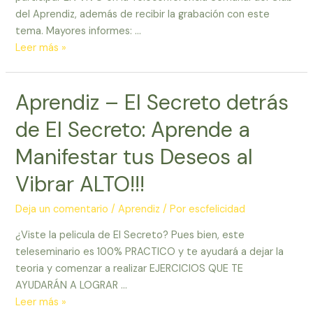
es
del Aprendiz, además de recibir la grabación con este
UN
tema. Mayores informes: …
GRAN
Estrategias
Leer más »
PASO!!!
para
Ganar
Aprendiz – El Secreto detrás
Dinero
por
de El Secreto: Aprende a
Internet
en
Manifestar tus Deseos al
el
Vibrar ALTO!!!
Corto
Plazo
Deja un comentario
/
Aprendiz
/ Por
escfelicidad
¿Viste la pelicula de El Secreto? Pues bien, este
teleseminario es 100% PRACTICO y te ayudará a dejar la
teoria y comenzar a realizar EJERCICIOS QUE TE
AYUDARÁN A LOGRAR …
Aprendiz
Leer más »