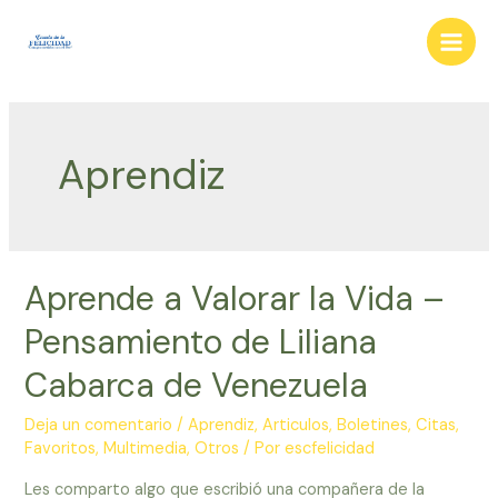
Ir
al
Main
contenido
Men
Aprendiz
Aprende a Valorar la Vida –
Pensamiento de Liliana
Cabarca de Venezuela
Deja un comentario
/
Aprendiz
,
Articulos
,
Boletines
,
Citas
,
Favoritos
,
Multimedia
,
Otros
/ Por
escfelicidad
Les comparto algo que escribió una compañera de la