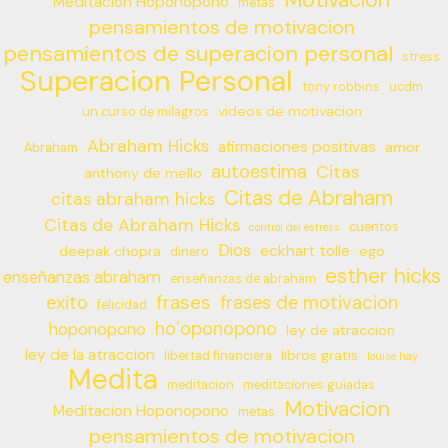
Motivacion
Meditacion Hoponopono
metas
pensamientos de motivacion
pensamientos de superacion personal
stress
Superacion Personal
tony robbins
ucdm
videos de motivacion
un curso de milagros
Abraham Hicks
afirmaciones positivas
amor
Abraham
autoestima
Citas
anthony de mello
Citas de Abraham
citas abraham hicks
Citas de Abraham Hicks
cuentos
control del estress
Dios
eckhart tolle
deepak chopra
ego
dinero
esther hicks
enseñanzas abraham
enseñanzas de abraham
frases
exito
frases de motivacion
felicidad
ho’oponopono
hoponopono
ley de atraccion
ley de la atraccion
libros gratis
libertad financiera
louise hay
Medita
meditacion
meditaciones guiadas
Motivacion
Meditacion Hoponopono
metas
pensamientos de motivacion