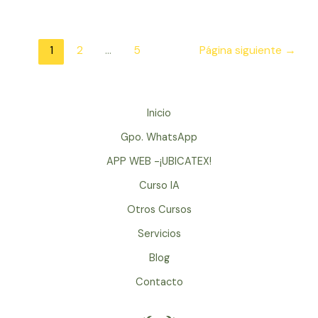
Empresarial
–
La
Paginación
1
2
…
5
Página siguiente
→
Estrategia
de
del
entradas
Oceano
Azul
Inicio
para
Gpo. WhatsApp
estar
APP WEB -¡UBICATEX!
Libre
de
Curso IA
Competencia
Otros Cursos
Servicios
Blog
Contacto