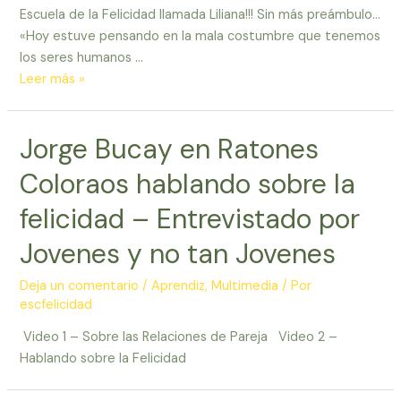
Escuela de la Felicidad llamada Liliana!!! Sin más preámbulo…
«Hoy estuve pensando en la mala costumbre que tenemos
los seres humanos …
Aprende
Leer más »
a
Valorar
Jorge Bucay en Ratones
la
Vida
Coloraos hablando sobre la
–
Pensamiento
felicidad – Entrevistado por
de
Jovenes y no tan Jovenes
Liliana
Cabarca
Deja un comentario
/
Aprendiz
,
Multimedia
/ Por
de
escfelicidad
Venezuela
Video 1 – Sobre las Relaciones de Pareja Video 2 –
Hablando sobre la Felicidad