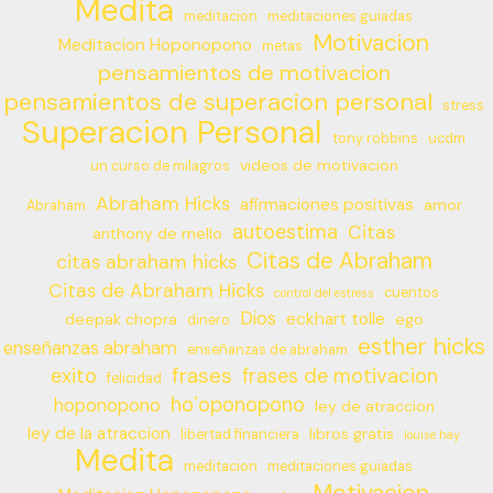
Medita
meditacion
meditaciones guiadas
Motivacion
Meditacion Hoponopono
metas
pensamientos de motivacion
pensamientos de superacion personal
stress
Superacion Personal
tony robbins
ucdm
videos de motivacion
un curso de milagros
Abraham Hicks
afirmaciones positivas
amor
Abraham
autoestima
Citas
anthony de mello
Citas de Abraham
citas abraham hicks
Citas de Abraham Hicks
cuentos
control del estress
Dios
eckhart tolle
deepak chopra
ego
dinero
esther hicks
enseñanzas abraham
enseñanzas de abraham
frases
exito
frases de motivacion
felicidad
ho’oponopono
hoponopono
ley de atraccion
ley de la atraccion
libros gratis
libertad financiera
louise hay
Medita
meditacion
meditaciones guiadas