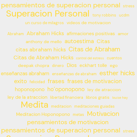
pensamientos de superacion personal
stress
Superacion Personal
tony robbins
ucdm
videos de motivacion
un curso de milagros
Abraham Hicks
afirmaciones positivas
amor
Abraham
autoestima
Citas
anthony de mello
Citas de Abraham
citas abraham hicks
Citas de Abraham Hicks
cuentos
control del estress
Dios
eckhart tolle
deepak chopra
ego
dinero
esther hicks
enseñanzas abraham
enseñanzas de abraham
frases
exito
frases de motivacion
felicidad
ho’oponopono
hoponopono
ley de atraccion
ley de la atraccion
libros gratis
libertad financiera
louise hay
Medita
meditacion
meditaciones guiadas
Motivacion
Meditacion Hoponopono
metas
pensamientos de motivacion
pensamientos de superacion personal
stress