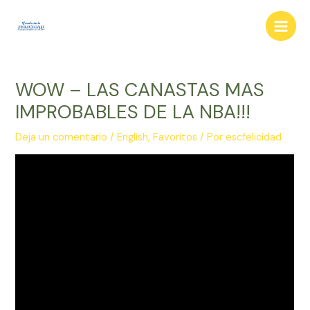
Ir
al
Main
contenido
Men
WOW – LAS CANASTAS MAS
IMPROBABLES DE LA NBA!!!
Deja un comentario
/
English
,
Favoritos
/ Por
escfelicidad