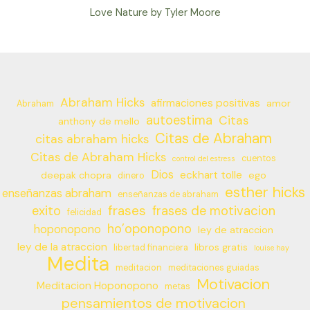
Love Nature by Tyler Moore
Abraham Hicks
afirmaciones positivas
amor
Abraham
autoestima
Citas
anthony de mello
Citas de Abraham
citas abraham hicks
Citas de Abraham Hicks
cuentos
control del estress
Dios
eckhart tolle
deepak chopra
ego
dinero
esther hicks
enseñanzas abraham
enseñanzas de abraham
frases
exito
frases de motivacion
felicidad
ho’oponopono
hoponopono
ley de atraccion
ley de la atraccion
libros gratis
libertad financiera
louise hay
Medita
meditacion
meditaciones guiadas
Motivacion
Meditacion Hoponopono
metas
pensamientos de motivacion