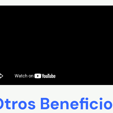
.
tros Benefici