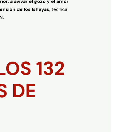
ior, a avivar el gozo y el amor
ension de los Ishayas
, técnica
N.
LOS 132
S DE