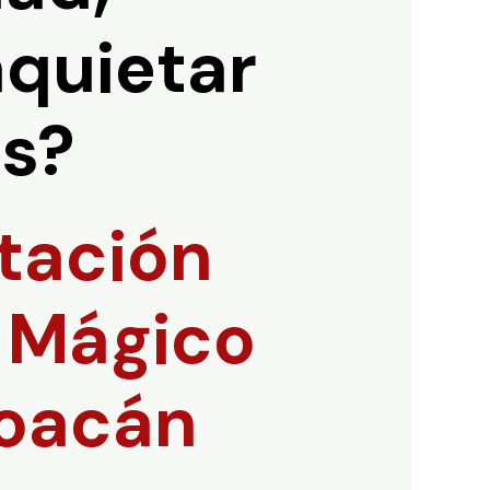
aquietar
os?
itación
o Mágico
oacán