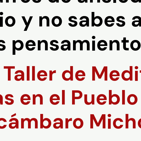
o y no sabes 
s pensamient
 Taller de Med
as en el Puebl
acámbaro Mich