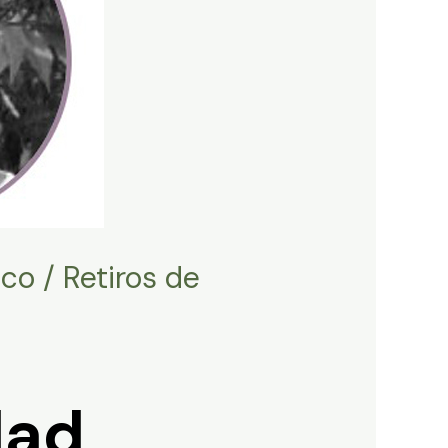
o / Retiros de
dad,