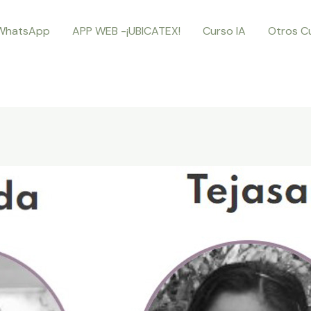
WhatsApp
APP WEB -¡UBICATEX!
Curso IA
Otros C