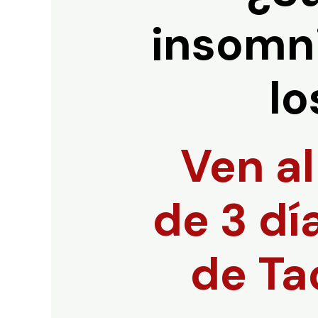
insomni
lo
Ven al
de 3 dí
de T