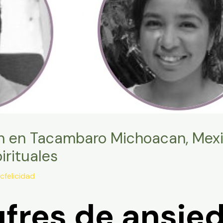
on en Tacambaro Michoacan, Mexic
irituales
cfelicidad
fres de ansie