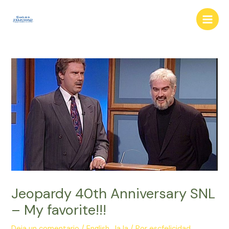
Ir
al
Main
contenido
Men
Jeopardy 40th Anniversary SNL
– My favorite!!!
Deja un comentario
/
English
,
JaJa
/ Por
escfelicidad