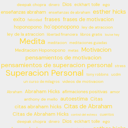
Dios
eckhart tolle
deepak chopra
ego
dinero
esther hicks
enseñanzas abraham
enseñanzas de abraham
frases
exito
frases de motivacion
felicidad
ho’oponopono
hoponopono
ley de atraccion
ley de la atraccion
libros gratis
libertad financiera
louise hay
Medita
meditacion
meditaciones guiadas
Motivacion
Meditacion Hoponopono
metas
pensamientos de motivacion
pensamientos de superacion personal
stress
Superacion Personal
tony robbins
ucdm
videos de motivacion
un curso de milagros
Abraham Hicks
afirmaciones positivas
amor
Abraham
autoestima
Citas
anthony de mello
Citas de Abraham
citas abraham hicks
Citas de Abraham Hicks
cuentos
control del estress
Dios
eckhart tolle
deepak chopra
ego
dinero