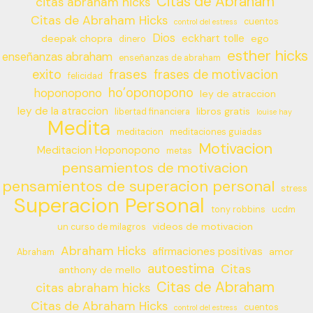
Citas de Abraham
citas abraham hicks
Citas de Abraham Hicks
cuentos
control del estress
Dios
eckhart tolle
deepak chopra
ego
dinero
esther hicks
enseñanzas abraham
enseñanzas de abraham
frases
exito
frases de motivacion
felicidad
ho’oponopono
hoponopono
ley de atraccion
ley de la atraccion
libros gratis
libertad financiera
louise hay
Medita
meditacion
meditaciones guiadas
Motivacion
Meditacion Hoponopono
metas
pensamientos de motivacion
pensamientos de superacion personal
stress
Superacion Personal
tony robbins
ucdm
videos de motivacion
un curso de milagros
Abraham Hicks
afirmaciones positivas
amor
Abraham
autoestima
Citas
anthony de mello
Citas de Abraham
citas abraham hicks
Citas de Abraham Hicks
cuentos
control del estress