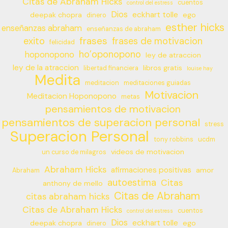
Citas de Abraham Hicks
cuentos
control del estress
Dios
eckhart tolle
deepak chopra
ego
dinero
esther hicks
enseñanzas abraham
enseñanzas de abraham
frases
exito
frases de motivacion
felicidad
ho’oponopono
hoponopono
ley de atraccion
ley de la atraccion
libros gratis
libertad financiera
louise hay
Medita
meditacion
meditaciones guiadas
Motivacion
Meditacion Hoponopono
metas
pensamientos de motivacion
pensamientos de superacion personal
stress
Superacion Personal
tony robbins
ucdm
videos de motivacion
un curso de milagros
Abraham Hicks
afirmaciones positivas
amor
Abraham
autoestima
Citas
anthony de mello
Citas de Abraham
citas abraham hicks
Citas de Abraham Hicks
cuentos
control del estress
Dios
eckhart tolle
deepak chopra
ego
dinero