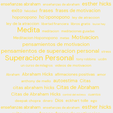
esther hicks
enseñanzas abraham
enseñanzas de abraham
frases
exito
frases de motivacion
felicidad
ho’oponopono
hoponopono
ley de atraccion
ley de la atraccion
libros gratis
libertad financiera
louise hay
Medita
meditacion
meditaciones guiadas
Motivacion
Meditacion Hoponopono
metas
pensamientos de motivacion
pensamientos de superacion personal
stress
Superacion Personal
tony robbins
ucdm
videos de motivacion
un curso de milagros
Abraham Hicks
afirmaciones positivas
amor
Abraham
autoestima
Citas
anthony de mello
Citas de Abraham
citas abraham hicks
Citas de Abraham Hicks
cuentos
control del estress
Dios
eckhart tolle
deepak chopra
ego
dinero
esther hicks
enseñanzas abraham
enseñanzas de abraham