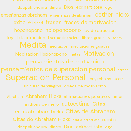
cuentos
control del estress
Dios
eckhart tolle
deepak chopra
ego
dinero
esther hicks
enseñanzas abraham
enseñanzas de abraham
frases
exito
frases de motivacion
felicidad
ho’oponopono
hoponopono
ley de atraccion
ley de la atraccion
libros gratis
libertad financiera
louise hay
Medita
meditacion
meditaciones guiadas
Motivacion
Meditacion Hoponopono
metas
pensamientos de motivacion
pensamientos de superacion personal
stress
Superacion Personal
tony robbins
ucdm
videos de motivacion
un curso de milagros
Abraham Hicks
afirmaciones positivas
amor
Abraham
autoestima
Citas
anthony de mello
Citas de Abraham
citas abraham hicks
Citas de Abraham Hicks
cuentos
control del estress
Dios
eckhart tolle
deepak chopra
ego
dinero