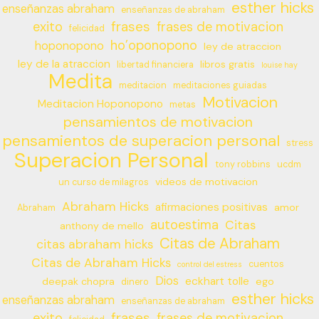
esther hicks
enseñanzas abraham
enseñanzas de abraham
frases
exito
frases de motivacion
felicidad
ho’oponopono
hoponopono
ley de atraccion
ley de la atraccion
libros gratis
libertad financiera
louise hay
Medita
meditacion
meditaciones guiadas
Motivacion
Meditacion Hoponopono
metas
pensamientos de motivacion
pensamientos de superacion personal
stress
Superacion Personal
tony robbins
ucdm
videos de motivacion
un curso de milagros
Abraham Hicks
afirmaciones positivas
amor
Abraham
autoestima
Citas
anthony de mello
Citas de Abraham
citas abraham hicks
Citas de Abraham Hicks
cuentos
control del estress
Dios
eckhart tolle
deepak chopra
ego
dinero
esther hicks
enseñanzas abraham
enseñanzas de abraham
frases
exito
frases de motivacion