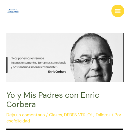
Ir
al
Main
contenido
Men
Yo y Mis Padres con Enric
Corbera
Deja un comentario
/
Clases
,
DEBES VERLO!!!
,
Talleres
/ Por
escfelicidad