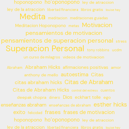
ho’oponopono
hoponopono
ley de atraccion
ley de la atraccion
libros gratis
libertad financiera
louise hay
Medita
meditacion
meditaciones guiadas
Motivacion
Meditacion Hoponopono
metas
pensamientos de motivacion
pensamientos de superacion personal
stress
Superacion Personal
tony robbins
ucdm
videos de motivacion
un curso de milagros
Abraham Hicks
afirmaciones positivas
amor
Abraham
autoestima
Citas
anthony de mello
Citas de Abraham
citas abraham hicks
Citas de Abraham Hicks
cuentos
control del estress
Dios
eckhart tolle
deepak chopra
ego
dinero
esther hicks
enseñanzas abraham
enseñanzas de abraham
frases
exito
frases de motivacion
felicidad
ho’oponopono
hoponopono
ley de atraccion
ley de la atraccion
libros gratis
libertad financiera
louise hay