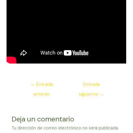
Navegación
←
Entrada
Entrada
de
anterior
siguiente
→
entradas
Deja un comentario
Tu dirección de correo electrónico no será publicada.