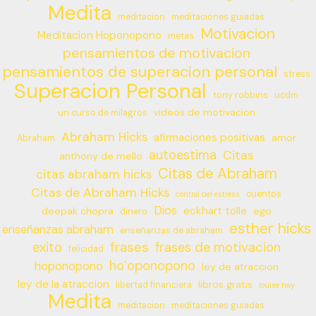
Medita
meditacion
meditaciones guiadas
Motivacion
Meditacion Hoponopono
metas
pensamientos de motivacion
pensamientos de superacion personal
stress
Superacion Personal
tony robbins
ucdm
videos de motivacion
un curso de milagros
Abraham Hicks
afirmaciones positivas
amor
Abraham
autoestima
Citas
anthony de mello
Citas de Abraham
citas abraham hicks
Citas de Abraham Hicks
cuentos
control del estress
Dios
eckhart tolle
deepak chopra
ego
dinero
esther hicks
enseñanzas abraham
enseñanzas de abraham
frases
exito
frases de motivacion
felicidad
ho’oponopono
hoponopono
ley de atraccion
ley de la atraccion
libros gratis
libertad financiera
louise hay
Medita
meditacion
meditaciones guiadas