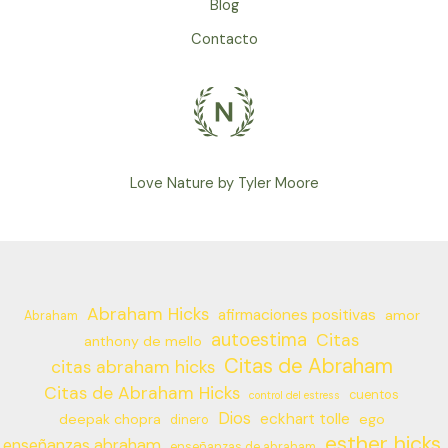
Blog
Contacto
Love Nature by Tyler Moore
Abraham Hicks
afirmaciones positivas
amor
Abraham
autoestima
Citas
anthony de mello
Citas de Abraham
citas abraham hicks
Citas de Abraham Hicks
cuentos
control del estress
Dios
eckhart tolle
deepak chopra
ego
dinero
esther hicks
enseñanzas abraham
enseñanzas de abraham