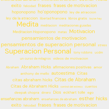
frases
exito
frases de motivacion
felicidad
ho’oponopono
hoponopono
ley de atraccion
ley de la atraccion
libros gratis
libertad financiera
louise hay
Medita
meditacion
meditaciones guiadas
Motivacion
Meditacion Hoponopono
metas
pensamientos de motivacion
pensamientos de superacion personal
stress
Superacion Personal
tony robbins
ucdm
videos de motivacion
un curso de milagros
Abraham Hicks
afirmaciones positivas
amor
Abraham
autoestima
Citas
anthony de mello
Citas de Abraham
citas abraham hicks
Citas de Abraham Hicks
cuentos
control del estress
Dios
eckhart tolle
deepak chopra
ego
dinero
esther hicks
enseñanzas abraham
enseñanzas de abraham
frases
exito
frases de motivacion
felicidad