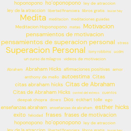
ho’oponopono
hoponopono
ley de atraccion
ley de la atraccion
libros gratis
libertad financiera
louise hay
Medita
meditacion
meditaciones guiadas
Motivacion
Meditacion Hoponopono
metas
pensamientos de motivacion
pensamientos de superacion personal
stress
Superacion Personal
tony robbins
ucdm
videos de motivacion
un curso de milagros
Abraham Hicks
afirmaciones positivas
amor
Abraham
autoestima
Citas
anthony de mello
Citas de Abraham
citas abraham hicks
Citas de Abraham Hicks
cuentos
control del estress
Dios
eckhart tolle
deepak chopra
ego
dinero
esther hicks
enseñanzas abraham
enseñanzas de abraham
frases
exito
frases de motivacion
felicidad
ho’oponopono
hoponopono
ley de atraccion
ley de la atraccion
libros gratis
libertad financiera
louise hay