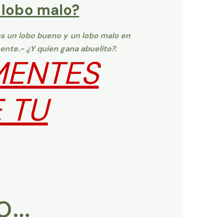
 lobo malo?
os un lobo bueno y un lobo malo en
ente.- ¿Y quien gana abuelito?.
MENTES
 TU
o…