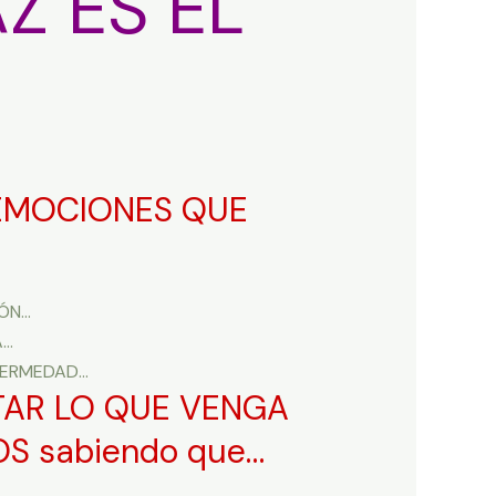
Z ES EL
 EMOCIONES QUE
IÓN…
A…
NFERMEDAD…
TAR LO QUE VENGA
OS sabiendo que…