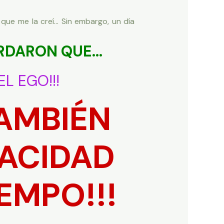
que me la creí… Sin embargo, un día
RDARON QUE…
L EGO!!!
AMBIÉN
PACIDAD
EMPO!!!