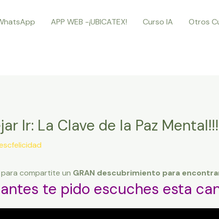
WhatsApp
APP WEB -¡UBICATEX!
Curso IA
Otros C
r Ir: La Clave de la Paz Mental!!!
escfelicidad
s para compartite un
GRAN descubrimiento para encontrar 
 antes te pido escuches esta can