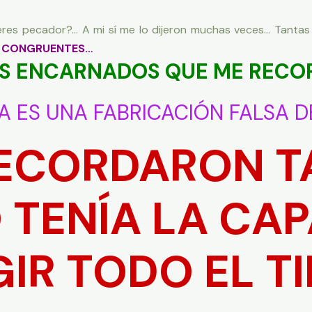
es pecador?… A mi sí me lo dijeron muchas veces… Tantas 
 CONGRUENTES
…
ES ENCARNADOS QUE ME RECO
A ES UNA FABRICACIÓN FALSA DE
RECORDARON T
 TENÍA LA CA
GIR TODO EL TI