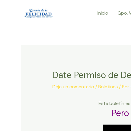
Ir
Inicio
Gpo. 
al
contenido
Date Permiso de Deja
Deja un comentario
/
Boletines
/ Por
Este boletín e
Pero