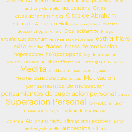
Abraham Hicks
afirmaciones positivas
amor
Abraham
autoestima
Citas
anthony de mello
Citas de Abraham
citas abraham hicks
Citas de Abraham Hicks
cuentos
control del estress
Dios
eckhart tolle
deepak chopra
ego
dinero
esther hicks
enseñanzas abraham
enseñanzas de abraham
frases
exito
frases de motivacion
felicidad
ho’oponopono
hoponopono
ley de atraccion
ley de la atraccion
libros gratis
libertad financiera
louise hay
Medita
meditacion
meditaciones guiadas
Motivacion
Meditacion Hoponopono
metas
pensamientos de motivacion
pensamientos de superacion personal
stress
Superacion Personal
tony robbins
ucdm
videos de motivacion
un curso de milagros
Abraham Hicks
afirmaciones positivas
amor
Abraham
autoestima
Citas
anthony de mello