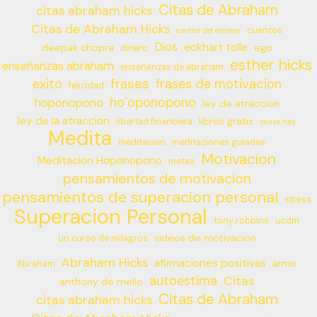
Citas de Abraham
citas abraham hicks
Citas de Abraham Hicks
cuentos
control del estress
Dios
eckhart tolle
deepak chopra
ego
dinero
esther hicks
enseñanzas abraham
enseñanzas de abraham
frases
exito
frases de motivacion
felicidad
ho’oponopono
hoponopono
ley de atraccion
ley de la atraccion
libros gratis
libertad financiera
louise hay
Medita
meditacion
meditaciones guiadas
Motivacion
Meditacion Hoponopono
metas
pensamientos de motivacion
pensamientos de superacion personal
stress
Superacion Personal
tony robbins
ucdm
videos de motivacion
un curso de milagros
Abraham Hicks
afirmaciones positivas
amor
Abraham
autoestima
Citas
anthony de mello
Citas de Abraham
citas abraham hicks