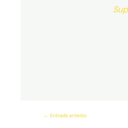
Sup
Navegación
←
Entrada anterior
de