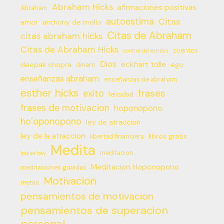
Abraham Hicks
afirmaciones positivas
Abraham
autoestima
Citas
amor
anthony de mello
Citas de Abraham
citas abraham hicks
Citas de Abraham Hicks
cuentos
control del estress
Dios
eckhart tolle
deepak chopra
ego
dinero
enseñanzas abraham
enseñanzas de abraham
esther hicks
frases
exito
felicidad
frases de motivacion
hoponopono
ho’oponopono
ley de atraccion
ley de la atraccion
libros gratis
libertad financiera
Medita
meditacion
louise hay
Meditacion Hoponopono
meditaciones guiadas
Motivacion
metas
pensamientos de motivacion
pensamientos de superacion
personal