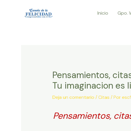
Ir
Inicio
Gpo. 
al
contenido
Pensamientos, citas
Tu imaginacion es l
Deja un comentario
/
Citas
/ Por
escf
Pensamientos, citas