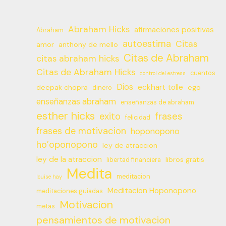
Abraham Hicks
afirmaciones positivas
Abraham
autoestima
Citas
amor
anthony de mello
Citas de Abraham
citas abraham hicks
Citas de Abraham Hicks
cuentos
control del estress
Dios
eckhart tolle
deepak chopra
ego
dinero
enseñanzas abraham
enseñanzas de abraham
esther hicks
frases
exito
felicidad
frases de motivacion
hoponopono
ho’oponopono
ley de atraccion
ley de la atraccion
libros gratis
libertad financiera
Medita
meditacion
louise hay
Meditacion Hoponopono
meditaciones guiadas
Motivacion
metas
pensamientos de motivacion