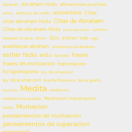
Abraham Hicks
afirmaciones positivas
Abraham
autoestima
Citas
amor
anthony de mello
Citas de Abraham
citas abraham hicks
Citas de Abraham Hicks
cuentos
control del estress
Dios
eckhart tolle
deepak chopra
ego
dinero
enseñanzas abraham
enseñanzas de abraham
esther hicks
frases
exito
felicidad
frases de motivacion
hoponopono
ho’oponopono
ley de atraccion
ley de la atraccion
libros gratis
libertad financiera
Medita
meditacion
louise hay
Meditacion Hoponopono
meditaciones guiadas
Motivacion
metas
pensamientos de motivacion
pensamientos de superacion
personal