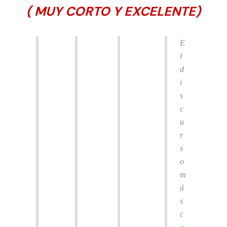
( MUY CORTO Y EXCELENTE)
E
l
d
i
s
c
u
r
s
o
m
á
s
c