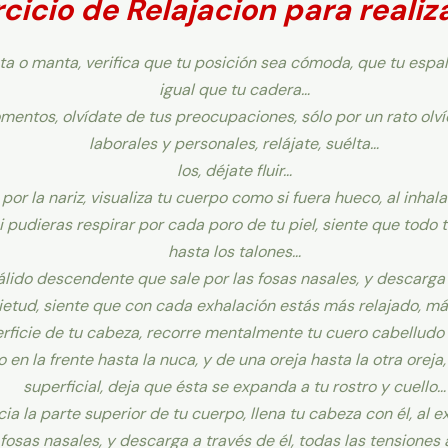
cicio de Relajacion para reali
a o manta, verifica que tu posición sea cómoda, que tu esp
igual que tu cadera…
omentos, olvídate de tus preocupaciones, sólo por un rato olví
laborales y personales, relájate, suélta…
los, déjate fluir…
or la nariz, visualiza tu cuerpo como si fuera hueco, al inhal
i pudieras respirar por cada poro de tu piel, siente que todo t
hasta los talones…
álido descendente que sale por las fosas nasales, y descarga 
ietud, siente que con cada exhalación estás más relajado, má
erficie de tu cabeza, recorre mentalmente tu cuero cabelludo 
 en la frente hasta la nuca, y de una oreja hasta la otra oreja
superficial, deja que ésta se expanda a tu rostro y cuello…
acia la parte superior de tu cuerpo, llena tu cabeza con él, al 
fosas nasales, y descarga a través de él, todas las tensione