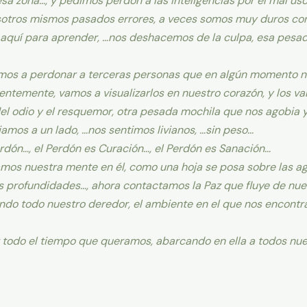
 zona…, y pedimos perdón a las inteligencias por el mal uso 
tros mismos pasados errores, a veces somos muy duros con no
aquí para aprender, …nos deshacemos de la culpa, esa pesa
mos a perdonar a terceras personas que en algún momento n
entemente, vamos a visualizarlos en nuestro corazón, y los v
l odio y el resquemor, otra pesada mochila que nos agobia y
jamos a un lado, …nos sentimos livianos, …sin peso…
rdón…, el Perdón es Curación…, el Perdón es Sanación…
mos nuestra mente en él, como una hoja se posa sobre las ag
s profundidades…, ahora contactamos la Paz que fluye de nues
ndo todo nuestro deredor, el ambiente en el que nos encontra
todo el tiempo que queramos, abarcando en ella a todos nues