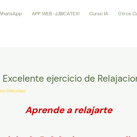
WhatsApp
APP WEB -¡UBICATEX!
Curso IA
Otros C
. Excelente ejercicio de Relajacio
escfelicidad
Aprende a relajarte