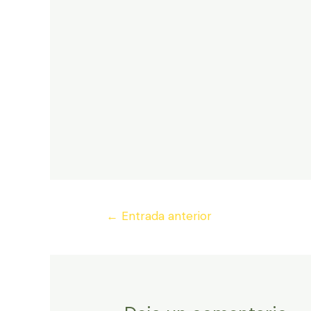
Navegación
←
Entrada anterior
de
entradas