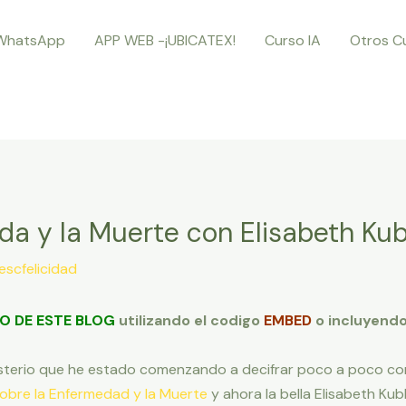
WhatsApp
APP WEB -¡UBICATEX!
Curso IA
Otros C
ida y la Muerte con Elisabeth Kub
escfelicidad
O DE ESTE BLOG
utilizando el codigo
EMBED
o incluyendo
 misterio que he estado comenzando a decifrar poco a poco 
sobre la Enfermedad y la Muerte
y ahora la bella Elisabeth Ku