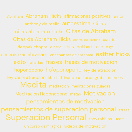
Abraham Hicks
afirmaciones positivas
amor
Abraham
autoestima
Citas
anthony de mello
Citas de Abraham
citas abraham hicks
Citas de Abraham Hicks
cuentos
control del estress
Dios
eckhart tolle
deepak chopra
ego
dinero
esther hicks
enseñanzas abraham
enseñanzas de abraham
frases
exito
frases de motivacion
felicidad
ho’oponopono
hoponopono
ley de atraccion
ley de la atraccion
libros gratis
libertad financiera
louise hay
Medita
meditacion
meditaciones guiadas
Motivacion
Meditacion Hoponopono
metas
pensamientos de motivacion
pensamientos de superacion personal
stress
Superacion Personal
tony robbins
ucdm
videos de motivacion
un curso de milagros