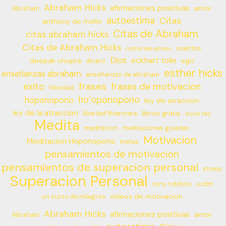
Abraham Hicks
afirmaciones positivas
amor
Abraham
autoestima
Citas
anthony de mello
Citas de Abraham
citas abraham hicks
Citas de Abraham Hicks
cuentos
control del estress
Dios
eckhart tolle
deepak chopra
ego
dinero
esther hicks
enseñanzas abraham
enseñanzas de abraham
frases
exito
frases de motivacion
felicidad
ho’oponopono
hoponopono
ley de atraccion
ley de la atraccion
libros gratis
libertad financiera
louise hay
Medita
meditacion
meditaciones guiadas
Motivacion
Meditacion Hoponopono
metas
pensamientos de motivacion
pensamientos de superacion personal
stress
Superacion Personal
tony robbins
ucdm
videos de motivacion
un curso de milagros
Abraham Hicks
afirmaciones positivas
amor
Abraham