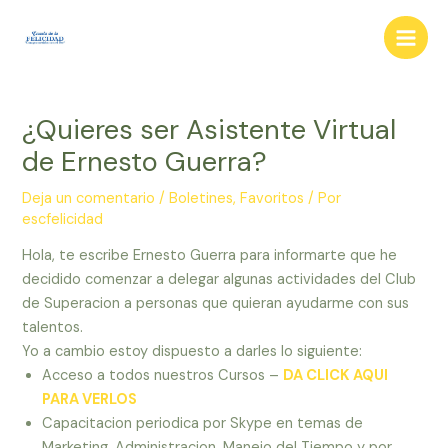
Ir
al
Main
contenido
Men
¿Quieres ser Asistente Virtual
de Ernesto Guerra?
Deja un comentario
/
Boletines
,
Favoritos
/ Por
escfelicidad
Hola, te escribe Ernesto Guerra para informarte que he
decidido comenzar a delegar algunas actividades del Club
de Superacion a personas que quieran ayudarme con sus
talentos.
Yo a cambio estoy dispuesto a darles lo siguiente:
Acceso a todos nuestros Cursos –
DA CLICK AQUI
PARA VERLOS
Capacitacion periodica por Skype en temas de
Marketing, Administracion, Manejo del Tiempo y por