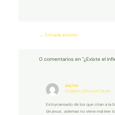
Navegación
←
Entrada anterior
de
entradas
0 comentarios en “¿Existe el infi
WALTER
25 ENERO, 2011 A LAS 1:28 AM
Estoycansado de los que citan a la 
de jesus , ademas no viene mal leer l