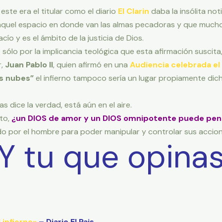
” este era el titular como el diario
El Clarin
daba la insólita not
 aquel espacio en donde van las almas pecadoras y que much
cío y es el ámbito de la justicia de Dios.
 sólo por la implicancia teológica que esta afirmación suscita
r,
Juan Pablo II
, quien afirmó en una
Audiencia celebrada el 
as nubes”
el infierno tampoco sería un lugar propiamente dich
 dice la verdad, está aún en el aire.
to,
¿un DIOS de amor y un DIOS omnipotente puede pensa
do por el hombre para poder manipular y controlar sus accion
Y tu que opina
 infierno»
– Diario El Pais