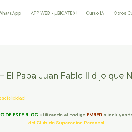
WhatsApp
APP WEB -¡UBICATEX!
Curso IA
Otros C
 – El Papa Juan Pablo II dijo que
escfelicidad
O DE ESTE BLOG
utilizando el codigo
EMBED
o incluyendo
del Club de Superacion Personal