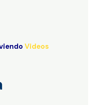
 viendo
Videos
a