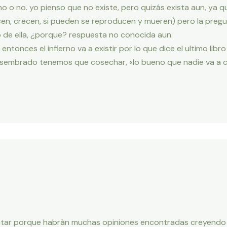
rno o no. yo pienso que no existe, pero quizás exista aun, ya q
cen, crecen, si pueden se reproducen y mueren) pero la preg
 de ella, ¿porque? respuesta no conocida aun.
, entonces el infierno va a existir por lo que dice el ultimo libr
s sembrado tenemos que cosechar, «lo bueno que nadie va a 
entar porque habràn muchas opiniones encontradas creyendo