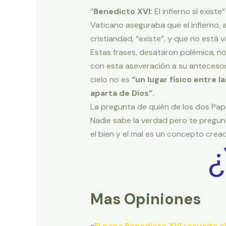
“
Benedicto XVI:
El infierno sí existe
Vaticano aseguraba que el infierno,
cristiandad, “existe”, y que no está va
Estas frases, desataron polémica, no
con esta aseveración a su anteceso
cielo no es
“un lugar físico entre l
aparta de Dios”.
La pregunta de quién de los dos Papas
Nadie sabe la verdad pero te pregun
el bien y el mal es un concepto crea
¿
Mas Opiniones
«
El papa Benedicto XVI resucita el