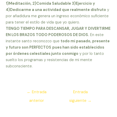
1)Meditación, 2)Comida Saludable 3)Ejercicio y
4)Dedicarme a una actividad que realmente disfruto
y
por añadidura me genera un ingreso económico suficiente
para tener el estilo de vida que yo quiero.
TENGO TIEMPO PARA DESCANSAR, JUGAR Y DIVERTIRME
EN LOS BRAZOS TODO PODEROSOS DE DIOS.
En este
instante santo reconozco que
todo mi pasado, presente
y futuro son PERFECTOS
pues han sido establecidos
por órdenes celestiales junto conmigo
y por lo tanto
suelto los programas y resistencias de mi mente
subconsciente.
Navegación
←
Entrada
Entrada
de
anterior
siguiente
→
entradas