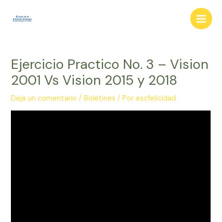
Ir
al
Main
contenido
Men
Ejercicio Practico No. 3 – Vision
2001 Vs Vision 2015 y 2018
Deja un comentario
/
Boletines
/ Por
escfelicidad