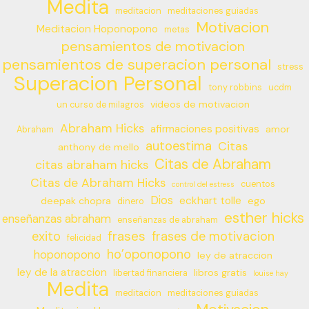
Medita
meditacion
meditaciones guiadas
Motivacion
Meditacion Hoponopono
metas
pensamientos de motivacion
pensamientos de superacion personal
stress
Superacion Personal
tony robbins
ucdm
videos de motivacion
un curso de milagros
Abraham Hicks
afirmaciones positivas
amor
Abraham
autoestima
Citas
anthony de mello
Citas de Abraham
citas abraham hicks
Citas de Abraham Hicks
cuentos
control del estress
Dios
eckhart tolle
deepak chopra
ego
dinero
esther hicks
enseñanzas abraham
enseñanzas de abraham
frases
exito
frases de motivacion
felicidad
ho’oponopono
hoponopono
ley de atraccion
ley de la atraccion
libros gratis
libertad financiera
louise hay
Medita
meditacion
meditaciones guiadas