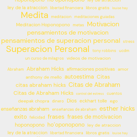
ley de atraccion
ley de la atraccion
libros gratis
libertad financiera
louise hay
Medita
meditacion
meditaciones guiadas
Motivacion
Meditacion Hoponopono
metas
pensamientos de motivacion
pensamientos de superacion personal
stress
Superacion Personal
tony robbins
ucdm
videos de motivacion
un curso de milagros
Abraham Hicks
afirmaciones positivas
amor
Abraham
autoestima
Citas
anthony de mello
Citas de Abraham
citas abraham hicks
Citas de Abraham Hicks
cuentos
control del estress
Dios
eckhart tolle
deepak chopra
ego
dinero
esther hicks
enseñanzas abraham
enseñanzas de abraham
frases
exito
frases de motivacion
felicidad
ho’oponopono
hoponopono
ley de atraccion
ley de la atraccion
libros gratis
libertad financiera
louise hay