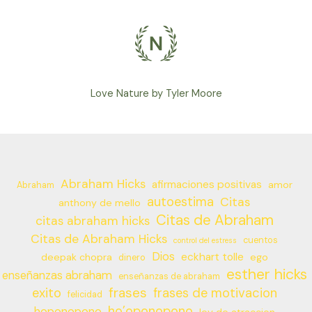
Love Nature by Tyler Moore
Abraham Hicks
afirmaciones positivas
amor
Abraham
autoestima
Citas
anthony de mello
Citas de Abraham
citas abraham hicks
Citas de Abraham Hicks
cuentos
control del estress
Dios
eckhart tolle
deepak chopra
ego
dinero
esther hicks
enseñanzas abraham
enseñanzas de abraham
frases
exito
frases de motivacion
felicidad
ho’oponopono
hoponopono